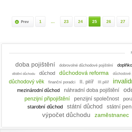
1
…
23
24
25
26
27
Prev
doba pojištění
doplňko
dobrovolné důchodové pojištění
důchodová reforma
důchod
dědění důchodu
důchodové p
invali
důchodový věk
II. pilíř
finanční poradci
III.pilíř
od
náhradní doba pojištění
mezinárodní důchod
penzijní připojištění
penzijní společnost
por
státní důchod
státní pe
starobní důchod
výpočet důchodu
zaměstnanec