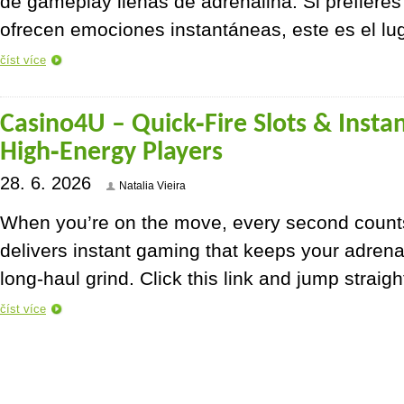
de gameplay llenas de adrenalina. Si prefieres
ofrecen emociones instantáneas, este es el lug
číst více
Casino4U – Quick‑Fire Slots & Insta
High‑Energy Players
28. 6. 2026
Natalia Vieira
When you’re on the move, every second cou
delivers instant gaming that keeps your adrena
long‑haul grind. Click this link and jump straight
číst více