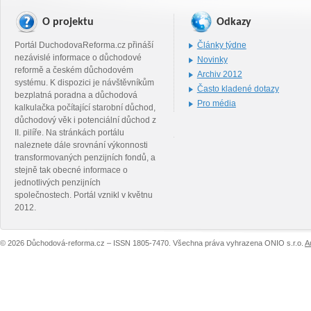
O projektu
Odkazy
Portál DuchodovaReforma.cz přináší
Články týdne
nezávislé informace o důchodové
Novinky
reformě a českém důchodovém
Archiv 2012
systému. K dispozici je návštěvníkům
Často kladené dotazy
bezplatná poradna a důchodová
Pro média
kalkulačka počítající starobní důchod,
důchodový věk i potenciální důchod z
II. pilíře. Na stránkách portálu
naleznete dále srovnání výkonnosti
transformovaných penzijních fondů, a
stejně tak obecné informace o
jednotlivých penzijních
společnostech. Portál vznikl v květnu
2012.
© 2026 Důchodová-reforma.cz – ISSN 1805-7470. Všechna práva vyhrazena ONIO s.r.o.
A