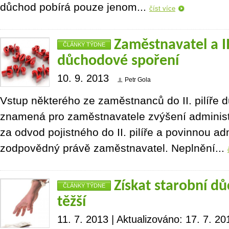
důchod pobírá pouze jenom...
číst více
Zaměstnavatel a II.
ČLÁNKY TÝDNE
důchodové spoření
10. 9. 2013
Petr Gola
Vstup některého ze zaměstnanců do II. pilíře
znamená pro zaměstnavatele zvýšení administr
za odvod pojistného do II. pilíře a povinnou adm
zodpovědný právě zaměstnavatel. Neplnění...
Získat starobní dů
ČLÁNKY TÝDNE
těžší
11. 7. 2013 | Aktualizováno: 17. 7. 20