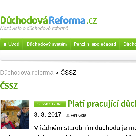
Nezávisle o důchodové reformě
Úvod
Důchodový systém
Penzijní společnosti
Důcho
Důchodová reforma
»
ČSSZ
ČSSZ
Platí pracující dů
ČLÁNKY TÝDNE
3. 8. 2017
Petr Gola
V řádném starobním důchodu je mo