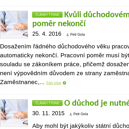
Kvůli důchodovém
ČLÁNKY TÝDNE
poměr nekončí
25. 4. 2016
Petr Gola
Dosažením řádného důchodového věku praco
automaticky nekončí. Pracovní poměr musí bý
souladu se zákoníkem práce, přičemž dosaže
není výpovědním důvodem ze strany zaměstna
Zaměstnanec,...
číst více
O důchod je nutn
ČLÁNKY TÝDNE
30. 11. 2015
Petr Gola
Aby mohl být jakýkoliv státní důch