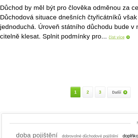
Důchod by měl být pro člověka odměnou za cel
Důchodová situace dnešních čtyřicátníků vša
jednoduchá. Úroveň státního důchodu bude v n
citelně klesat. Splnit podmínky pro...
číst více
1
2
3
Další
doba pojištění
doplňko
dobrovolné důchodové pojištění