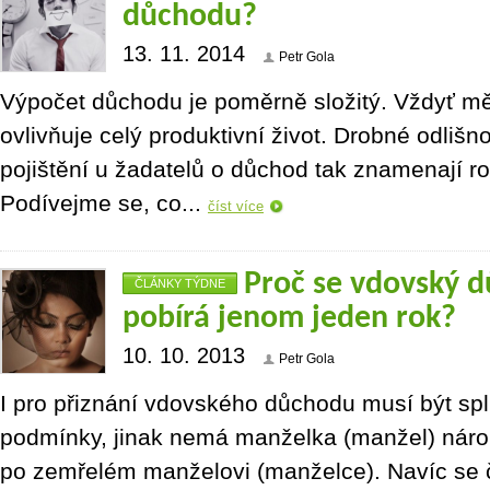
důchodu?
13. 11. 2014
Petr Gola
Výpočet důchodu je poměrně složitý. Vždyť mě
ovlivňuje celý produktivní život. Drobné odlišn
pojištění u žadatelů o důchod tak znamenají ro
Podívejme se, co...
číst více
Proč se vdovský d
ČLÁNKY TÝDNE
pobírá jenom jeden rok?
10. 10. 2013
Petr Gola
I pro přiznání vdovského důchodu musí být s
podmínky, jinak nemá manželka (manžel) nár
po zemřelém manželovi (manželce). Navíc se 