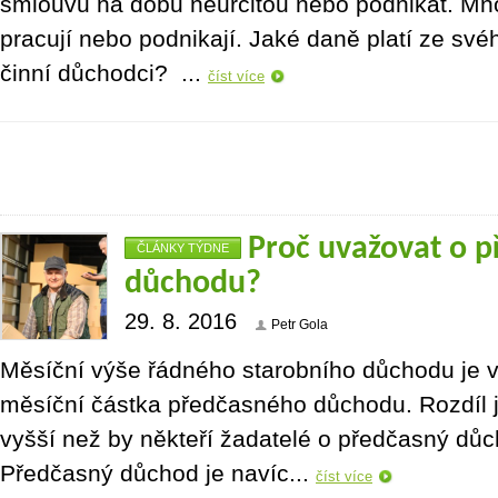
smlouvu na dobu neurčitou nebo podnikat. Mn
pracují nebo podnikají. Jaké daně platí ze sv
činní důchodci? ...
číst více
Proč uvažovat o 
ČLÁNKY TÝDNE
důchodu?
29. 8. 2016
Petr Gola
Měsíční výše řádného starobního důchodu je v
měsíční částka předčasného důchodu. Rozdíl 
vyšší než by někteří žadatelé o předčasný důc
Předčasný důchod je navíc...
číst více