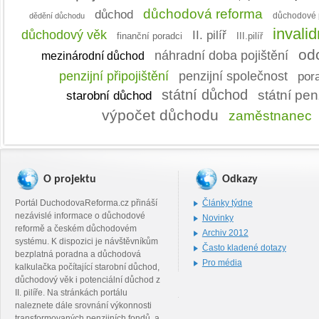
důchodová reforma
důchod
dědění důchodu
důchodové p
invali
důchodový věk
II. pilíř
finanční poradci
III.pilíř
od
náhradní doba pojištění
mezinárodní důchod
penzijní připojištění
penzijní společnost
por
státní důchod
státní pe
starobní důchod
výpočet důchodu
zaměstnanec
O projektu
Odkazy
Portál DuchodovaReforma.cz přináší
Články týdne
nezávislé informace o důchodové
Novinky
reformě a českém důchodovém
Archiv 2012
systému. K dispozici je návštěvníkům
Často kladené dotazy
bezplatná poradna a důchodová
Pro média
kalkulačka počítající starobní důchod,
důchodový věk i potenciální důchod z
II. pilíře. Na stránkách portálu
naleznete dále srovnání výkonnosti
transformovaných penzijních fondů, a