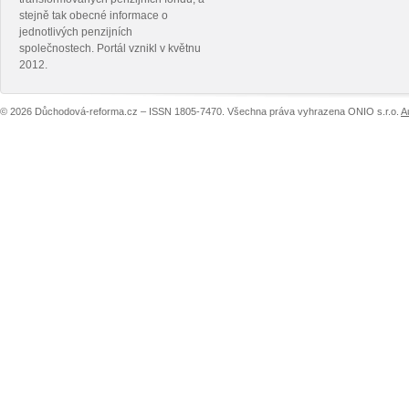
stejně tak obecné informace o
jednotlivých penzijních
společnostech. Portál vznikl v květnu
2012.
© 2026 Důchodová-reforma.cz – ISSN 1805-7470. Všechna práva vyhrazena ONIO s.r.o.
A