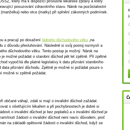
OSSZ, který má k dispozici příslušné lékařské zprávy a který
upravující posuzování zdravotního stavu. Nárok na pozůstalostní
K
 (manželka) nebo otce (matky) při splnění zákonných podmínek.
j
ou a pracují po dosažení
řádného důchodového věku
„na
 z důvodu přesluhování. Následně si svůj postoj rozmyslí a
dného důchodového věku. Tento postup je možný. Nárok na
o je možné požádat o starobní důchod pět let zpětně. Při zpětné
od vypočítá dle platné legislativy k datu přiznání starobního
d data přiznání důchodu. Zpětně je možné si požádat pouze o
ní možné si zpětně požádat.
Č
í občané váhají, zdali si mají o invalidní důchod zažádat.
vat s ošetřujícím lékařem a při pochybnostech je dobré si
dosti o invalidní důchod je bez poplatků a o invalidní důchod je
amítnutí žádosti o invalidní důchod není navíc důvodem, proč
nán na základě opětovné žádosti o invalidní důchod, když se