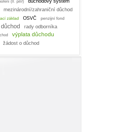
důchodový systém
ení (II. pilíř)
mezinárodní/zahraniční důchod
OSVČ
ací základ
penzijní fond
 důchod
rady odborníka
výplata důchodu
chod
žádost o důchod