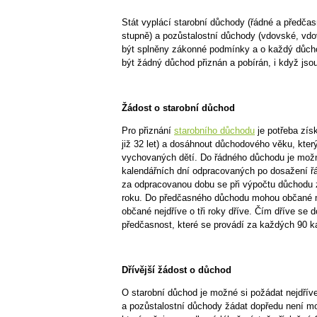
Stát vyplácí starobní důchody (řádné a předčasn
stupně) a pozůstalostní důchody (vdovské, vdo
být splněny zákonné podmínky a o každý důch
být žádný důchod přiznán a pobírán, i když js
Žádost o starobní důchod
Pro přiznání
starobního důchodu
je potřeba získ
již 32 let) a dosáhnout důchodového věku, který
vychovaných dětí. Do řádného důchodu je možné 
kalendářních dní odpracovaných po dosažení ř
za odpracovanou dobu se při výpočtu důchodu
roku. Do předčasného důchodu mohou občané maj
občané nejdříve o tři roky dříve. Čím dříve se
předčasnost, které se provádí za každých 90 ka
Dřívější žádost o důchod
O starobní důchod je možné si požádat nejdří
a pozůstalostní důchody žádat dopředu není mož