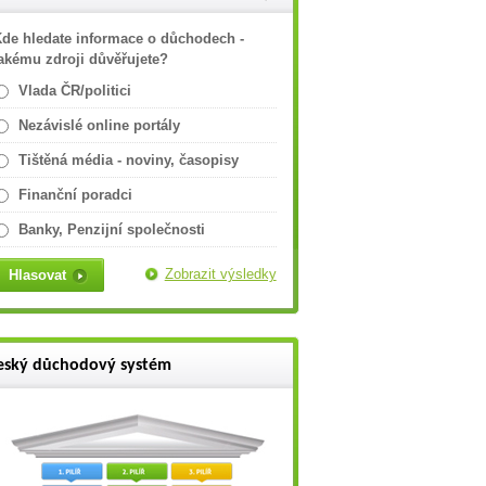
de hledate informace o důchodech -
akému zdroji důvěřujete?
Vlada ČR/politici
Nezávislé online portály
Tištěná média - noviny, časopisy
Finanční poradci
Banky, Penzijní společnosti
Zobrazit výsledky
eský důchodový systém