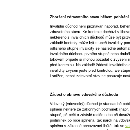
Zhoršení zdravotního stavu během pobírání
Invalidní důchod není přiznáván napořád, běhe
zdravotního stavu. Ke kontrole dochází v libov
některého z invalidních důchodů může být přizv
základě kontroly může být stupeň invalidity po
odlišného stupně invalidity se následně automa
invalidního důchodu prvního stupně nebo druhého
takovém případě si mohou požádat o zvýšení in
před kontrolou. Na základě žádosti invalidního
invalidity zvýšen ještě před kontrolou, ale st
i snížen, neboť zdravotní stav se posuzuje nov
Žádost o obnovu vdovského důchodu
Vdovský (vdovecký) důchod je standardně pobír
splnění některé ze zákonných podmínek (např. p
stupně, při péči o závislé rodiče nebo při dos
podmínek po roce splněna, tak nárok na vdovs
splněna v zákonné obnovovací lhůtě, tak se
vd