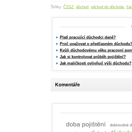
Štítky:
ČSSZ
,
důchod
,
odchod do důchodu
,
žá
Platí pracující důchodci daně?
Proč uvažovat o předčasném důchodu
Kvůli důchodovému věku pracovní pom
Jak si kontrolovat průběh pojištění?
Jak maličkosti ovlivňují výši důchodu?
Komentáře
doba pojištění
dobrovolné d