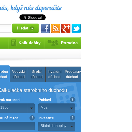
Kalkulačky
Poradna
robní
Vdovský
Sirotčí
Invalidní
Předčasný
chod
důchod
důchod
důchod
důchod
Kalkulačka starobního důchodu
?
Rok narození
Pohlaví
1950
Muž
?
?
Hrubá mzda
Investice
Státní dluhopisy