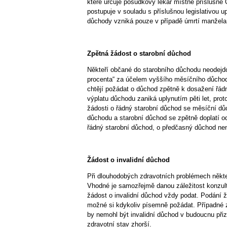
které určuje posudkový lékař místně příslušné 
postupuje v souladu s příslušnou legislativou 
důchody vzniká pouze v případě úmrtí manžela
Zpětná žádost o starobní důchod
Někteří občané do starobního důchodu neodejd
procenta“ za účelem vyššího měsíčního důchodu
chtějí požádat o důchod zpětně k dosažení řá
výplatu důchodu zaniká uplynutím pěti let, prot
žádosti o řádný starobní důchod se měsíční důch
důchodu a starobní důchod se zpětně doplatí o
řádný starobní důchod, o předčasný důchod ne
Žádost o invalidní důchod
Při dlouhodobých zdravotních problémech někteř
Vhodné je samozřejmě danou záležitost konzulto
žádost o invalidní důchod vždy podat. Podání žá
možné si kdykoliv písemně požádat. Případné z
by nemohl být invalidní důchod v budoucnu přiz
zdravotní stav zhorší.