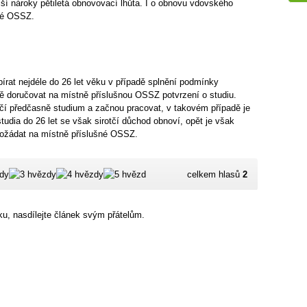
jší nároky pětiletá obnovovací lhůta. I o obnovu vdovského
šné OSSZ.
írat nejdéle do 26 let věku v případě splnění podmínky
ě doručovat na místně příslušnou OSSZ potvrzení o studiu.
ončí předčasně studium a začnou pracovat, v takovém případě je
tudia do 26 let se však sirotčí důchod obnoví, opět je však
požádat na místně příslušné OSSZ.
celkem hlasů
2
u, nasdílejte článek svým přátelům.