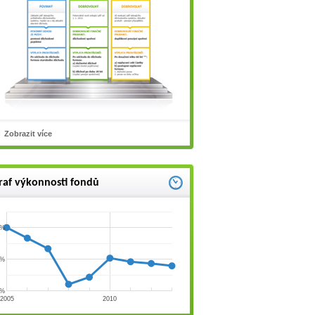
Zobrazit více
raf výkonnosti fondů
 %
 %
 %
2005
2010