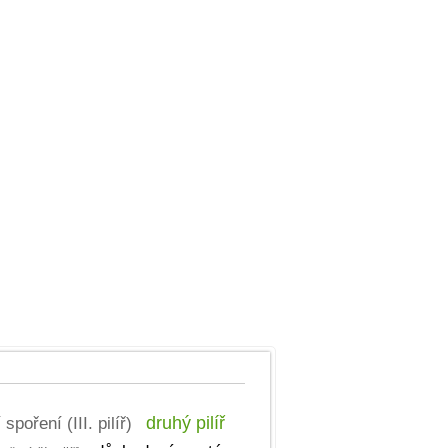
poření (III. pilíř)
druhý pilíř