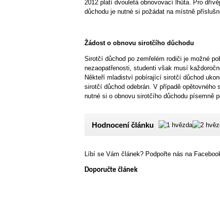
2012 platí dvouletá obnovovací lhůta. Pro dřívě
důchodu je nutné si požádat na místně příslu
Žádost o obnovu sirotčího důchodu
Sirotčí důchod po zemřelém rodiči je možné pob
nezaopatřenosti, studenti však musí každoročn
Někteří mladiství pobírající sirotčí důchod uk
sirotčí důchod odebrán. V případě opětovného s
nutné si o obnovu sirotčího důchodu písemně 
Hodnocení článku
Líbí se Vám článek? Podpořte nás na Facebook
Doporučte článek