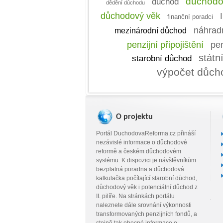
důchodo
důchod
dědění důchodu
důchodový věk
I
finanční poradci
náhradn
mezinárodní důchod
penzijní připojištění
pen
státn
starobní důchod
výpočet důch
O projektu
Portál DuchodovaReforma.cz přináší
nezávislé informace o důchodové
reformě a českém důchodovém
systému. K dispozici je návštěvníkům
bezplatná poradna a důchodová
kalkulačka počítající starobní důchod,
důchodový věk i potenciální důchod z
II. pilíře. Na stránkách portálu
naleznete dále srovnání výkonnosti
transformovaných penzijních fondů, a