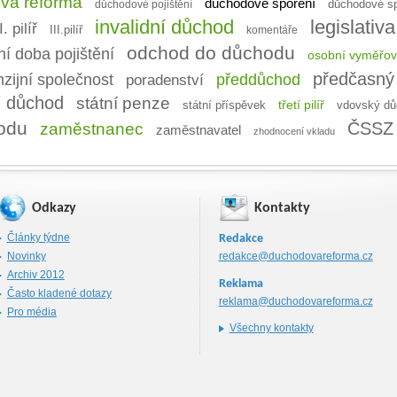
vá reforma
důchodové spoření
důchodové spoř
důchodové pojištění
invalidní důchod
legislativa
I. pilíř
III.pilíř
komentáře
odchod do důchodu
í doba pojištění
osobní vyměřov
předčasný
předdůchod
zijní společnost
poradenství
í důchod
státní penze
třetí pilíř
vdovský dů
státní příspěvek
odu
ČSSZ
zaměstnanec
zaměstnavatel
zhodnocení vkladu
Odkazy
Kontakty
Články týdne
Redakce
Novinky
redakce@duchodovareforma.cz
Archiv 2012
Reklama
Často kladené dotazy
reklama@duchodovareforma.cz
Pro média
Všechny kontakty