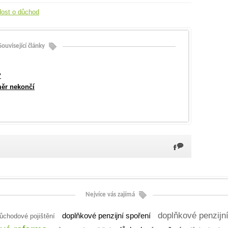
dost o důchod
Související články
?
ěr nekončí
Nejvíce vás zajímá
doplňkové penzijní s
doplňkové penzijní spoření
ůchodové pojištění