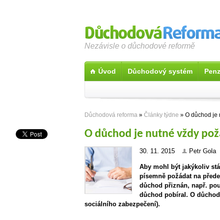
Nezávisle o důchodové reformě
Úvod
Důchodový systém
Penz
Důchodová reforma
»
Články týdne
» O důchod je 
O důchod je nutné vždy po
30. 11. 2015
Petr Gola
Aby mohl být jakýkoliv stá
písemně požádat na přede
důchod přiznán, např. pou
důchod pobíral. O důchod
sociálního zabezpečení).