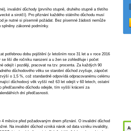
é), invalidní důchody (prvního stupně, druhého stupně a třetího
vecké a sirotčí). Pro přiznání každého státního důchodu musí
od je nutné si písemně požádat. Bez písemné žádosti nemůže
ou splněny zákonné podmínky.
at potřebnou dobu pojištění (v letošním roce 31 let a v roce 2016
 se liší dle ročníku narození a u žen se zohledňuje i počet
odejít i později, pracovat na tzv. procenta. Za každých 90
ádného důchodového věku se starobní důchod zvyšuje, zápočet
 zvýší o 1,5 %, což standardně odpovídá odpracovanému celému
ící důchodový věk vyšší než 63 let odejít v 60 letech, ostatní
 do předčasného důchodu odejde, tím vyšší krácení za
lendářních dní předčasnosti.
ve 4 měsíce před požadovaným dnem přiznání. O invalidní důchod
né. Na invalidní důchod vzniká nárok od data vzniku invalidity,
A