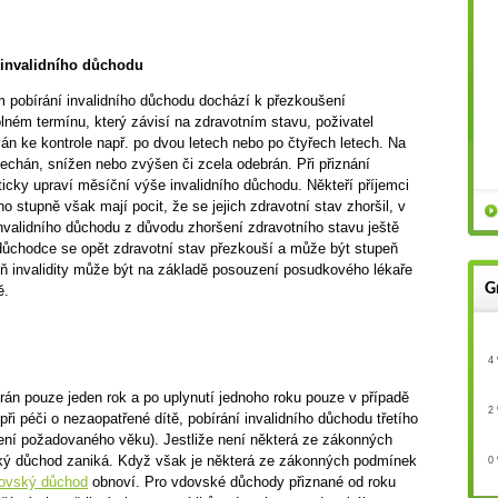
 invalidního důchodu
m pobírání invalidního důchodu dochází k přezkoušení
olném termínu, který závisí na zdravotním stavu, poživatel
án ke kontrole např. po dvou letech nebo po čtyřech letech. Na
nechán, snížen nebo zvýšen či zcela odebrán. Při přiznání
ticky upraví měsíční výše invalidního důchodu. Někteří příjemci
 stupně však mají pocit, že se jejich zdravotní stav zhoršil, v
validního důchodu z důvodu zhoršení zdravotního stavu ještě
 důchodce se opět zdravotní stav přezkouší a může být stupeň
upeň invalidity může být na základě posouzení posudkového lékaře
G
ě.
4
án pouze jeden rok a po uplynutí jednoho roku pouze v případě
2
ři péči o nezaopatřené dítě, pobírání invalidního důchodu třetího
ažení požadovaného věku). Jestliže není některá ze zákonných
ký důchod zaniká. Když však je některá ze zákonných podmínek
0
ovský důchod
obnoví. Pro vdovské důchody přiznané od roku