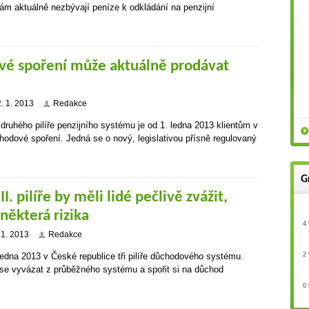
ám aktuálně nezbývají peníze k odkládání na penzijní
é spoření může aktuálně prodávat
2. 1. 2013
Redakce
druhého pilíře penzijního systému je od 1. ledna 2013 klientům v
odové spoření. Jedná se o nový, legislativou přísně regulovaný
G
I. pilíře by měli lidé pečlivě zvážit,
některá rizika
4
 1. 2013
Redakce
2
ledna 2013 v České republice tři pilíře důchodového systému.
 se vyvázat z průběžného systému a spořit si na důchod
0