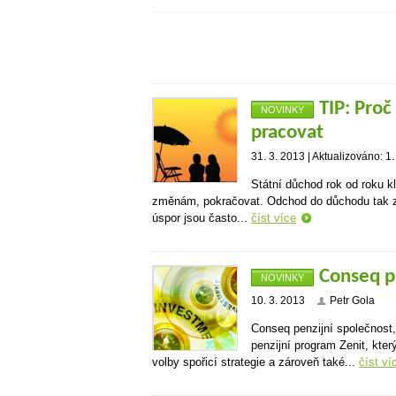
TIP: Pro
NOVINKY
pracovat
31. 3. 2013 | Aktualizováno: 1.
Státní důchod rok od roku k
změnám, pokračovat. Odchod do důchodu tak z
úspor jsou často...
číst více
Conseq p
NOVINKY
10. 3. 2013
Petr Gola
Conseq penzijní společnost,
penzijní program Zenit, kter
volby spořicí strategie a zároveň také...
číst ví