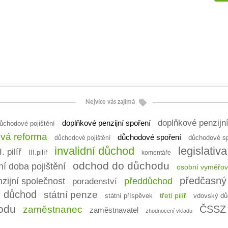
Nejvíce vás zajímá
doplňkové penzijní s
doplňkové penzijní spoření
ůchodové pojištění
vá reforma
důchodové spoření
důchodové spoř
důchodové pojištění
invalidní důchod
legislativa
I. pilíř
III.pilíř
komentáře
odchod do důchodu
í doba pojištění
osobní vyměřov
předčasný
předdůchod
zijní společnost
poradenství
í důchod
státní penze
třetí pilíř
vdovský dů
státní příspěvek
odu
ČSSZ
zaměstnanec
zaměstnavatel
zhodnocení vkladu