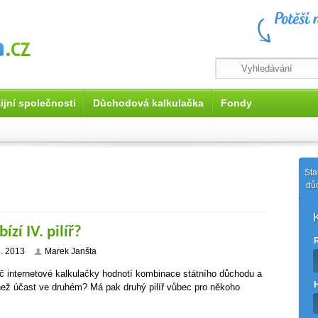
ijní společnosti
Důchodová kalkulačka
Fondy
Sta
dů
ízí IV. pilíř?
5. 2013
Marek Janšta
Proč internetové kalkulačky hodnotí kombinace státního důchodu a
e než účast ve druhém? Má pak druhý pilíř vůbec pro někoho