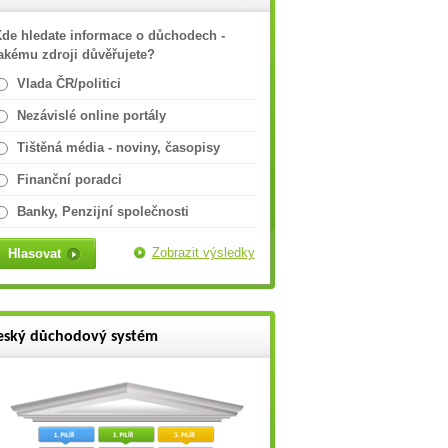
de hledate informace o důchodech -
akému zdroji důvěřujete?
Vlada ČR/politici
Nezávislé online portály
Tištěná média - noviny, časopisy
Finanční poradci
Banky, Penzijní společnosti
Zobrazit výsledky
eský důchodový systém