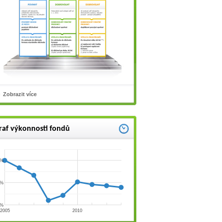
Zobrazit více
raf výkonnosti fondů
 %
 %
 %
2005
2010