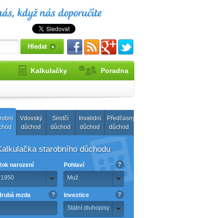
Kalkulačky
Poradna
robní
Vdovský
Sirotčí
Invalidní
Předčasný
chod
důchod
důchod
důchod
důchod
Kalkulačka starobního důchodu
?
Rok narození
Pohlaví
1950
Muž
?
?
Hrubá mzda
Investice
Státní dluhopisy