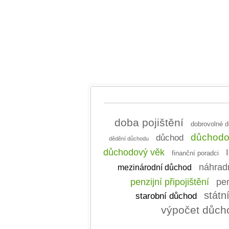
doba pojištění
dobrovolné d
důchodo
důchod
dědění důchodu
důchodový věk
I
finanční poradci
náhradn
mezinárodní důchod
penzijní připojištění
pen
státn
starobní důchod
výpočet důch