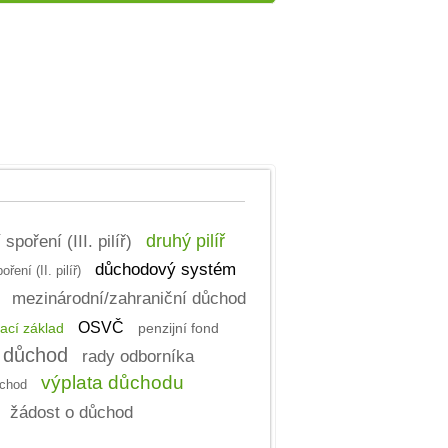
poření (III. pilíř)
druhý pilíř
důchodový systém
ení (II. pilíř)
mezinárodní/zahraniční důchod
OSVČ
ací základ
penzijní fond
 důchod
rady odborníka
výplata důchodu
chod
žádost o důchod