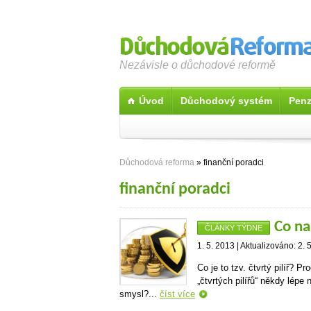
Nezávisle o důchodové reformě
Úvod
Důchodový systém
Penz
Důchodová reforma
»
finanční poradci
finanční poradci
Co nab
ČLÁNKY TÝDNE
1. 5. 2013 | Aktualizováno: 2. 
Co je to tzv. čtvrtý pilíř? 
„čtvrtých pilířů“ někdy lép
smysl?...
číst více