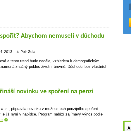
č spořit? Abychom nemuseli v důchodu
 4. 2013
Petr Gola
lesá a tento trend bude nadále, vzhledem k demografickým
namená značný pokles životní úrovně. Důchodci bez vlastních
řináší novinku ve spoření na penzi
 a. s., připravila novinku v možnostech penzijního spoření –
ý je již nyní v nabídce. Program nabízí zajímavý výnos podle
ce
A