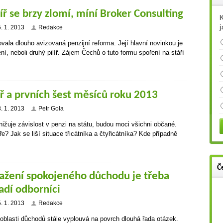
íř se brzy zlomí, míní Broker Consulting
K
j
5. 1. 2013
Redakce
ala dlouho avizovaná penzijní reforma. Její hlavní novinkou je
í, neboli druhý pilíř. Zájem Čechů o tuto formu spoření na stáří
ilíř a prvních šest měsíců roku 2013
8. 1. 2013
Petr Gola
 snižuje závislost v penzi na státu, budou moci všichni občané.
íře? Jak se liší situace třicátníka a čtyřicátníka? Kde případně
Č
ažení spokojeného důchodu je třeba
radí odborníci
5. 1. 2013
Redakce
 oblasti důchodů stále vyplouvá na povrch dlouhá řada otázek.