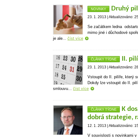
Druhý pil
NOVINKY
23. 1. 2013 | Aktualizováno: 2
Se začátkem ledna odstartov
mimo jiné i důchodové spořen
je ale...
číst více
II. p
ČLÁNKY TÝDNE
23. 1. 2013 | Aktualizováno: 2
Vstoupit do II. pilíře, který
Dokdy lze vstoupit do II. pil
smlouvu...
číst více
K dos
ČLÁNKY TÝDNE
dobrá strategie, 
12. 1. 2013 | Aktualizováno: 1
V souvislosti s novinkami v