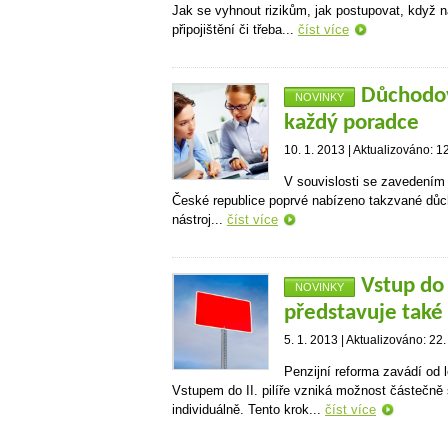
Jak se vyhnout rizikům, jak postupovat, když n
připojištění či třeba...
číst více
Důchodov
NOVINKY
každý poradce
10. 1. 2013 | Aktualizováno: 1
V souvislosti se zavedením 
České republice poprvé nabízeno takzvané důch
nástroj...
číst více
Vstup do I
NOVINKY
představuje také 
5. 1. 2013 | Aktualizováno: 22.
Penzijní reforma zavádí od 
Vstupem do II. pilíře vzniká možnost částečně
individuálně. Tento krok...
číst více