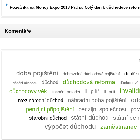
Pozvánka na Money Expo 2013 Praha: Celý den k důchodové refor
Komentáře
doba pojištění
doplňko
dobrovolné důchodové pojištění
důchodová reforma
důchod
dědění důchodu
důchodové p
invali
důchodový věk
II. pilíř
finanční poradci
III.pilíř
od
náhradní doba pojištění
mezinárodní důchod
penzijní připojištění
penzijní společnost
por
státní důchod
státní pe
starobní důchod
výpočet důchodu
zaměstnanec