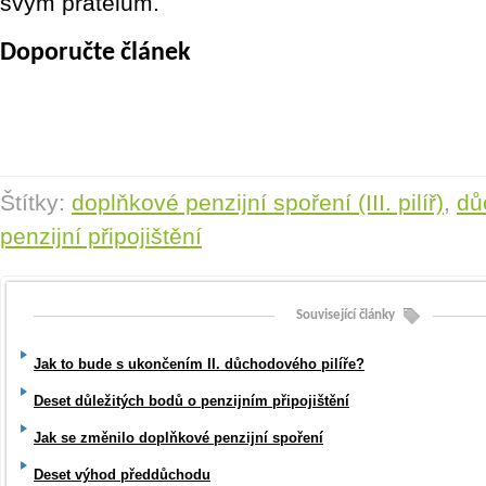
svým přátelům.
Doporučte článek
Štítky:
doplňkové penzijní spoření (III. pilíř)
,
dů
penzijní připojištění
Související články
Jak to bude s ukončením II. důchodového pilíře?
Deset důležitých bodů o penzijním připojištění
Jak se změnilo doplňkové penzijní spoření
Deset výhod předdůchodu