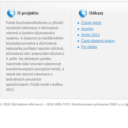
O projektu
Odkazy
Portál DuchodovaReforma.cz přináší
Články týdne
nezávislé informace o důchodové
Novinky
reformě a českém důchodovém
Archiv 2012
systému. K dispozici je návštěvníkům
Často kladené dotazy
bezplatná poradna a důchodová
Pro média
kalkulačka počítající starobní důchod,
důchodový věk i potenciální důchod z
II. pilíře. Na stránkách portálu
naleznete dále srovnání výkonnosti
transformovaných penzijních fondů, a
stejně tak obecné informace o
jednotlivých penzijních
společnostech. Portál vznikl v květnu
2012.
© 2026 Důchodová-reforma.cz – ISSN 1805-7470. Všechna práva vyhrazena ONIO s.r.o.
A