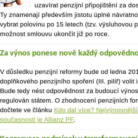
uzavírat penzijní připojištění za 
Ty znamenají především jistotu úplné návratno
vybrat polovinu po 15 letech (tzv. výsluhovou p
možnost smlouvu ukončit již po roce.
Za výnos ponese nově každý odpovědn
V důsledku penzijní reformy bude od ledna 20
doplňkového penzijního spoření (III. pilíř) volit i
Bude tedy nést odpovědnost za budoucí výnos,
regulován státem. O zhodnocení penzijních fo
dočtete ve článku
Kdo dal více? Nejvýnosnějš
současnosti je Allianz PF
.