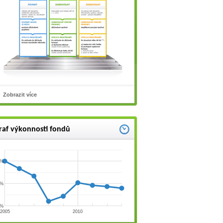
Zobrazit více
raf výkonnosti fondů
 %
 %
 %
2005
2010