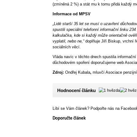
(zmíněná 2 %) a stát mu k tomu přidá každý m
Informace od MPSV
„Lidé starší 35 let se musí o uzavření důchodo
spustili speciální telefonní informační linku 2
kalkulačka, kde si každý může orientačně ověři
vyplatil, nebo ne,“
doplňuje Jiří Biskup, vrchní 
sociálních věcí.
Vláda navíc v těchto dnech spustila informační
důchodovém spoření doporučujeme web Asociac
Zdroj:
Ondřej Kubala
,
mluvčí Asociace penzijn
Hodnocení článku
Líbí se Vám článek? Podpořte nás na Facebook
Doporučte článek