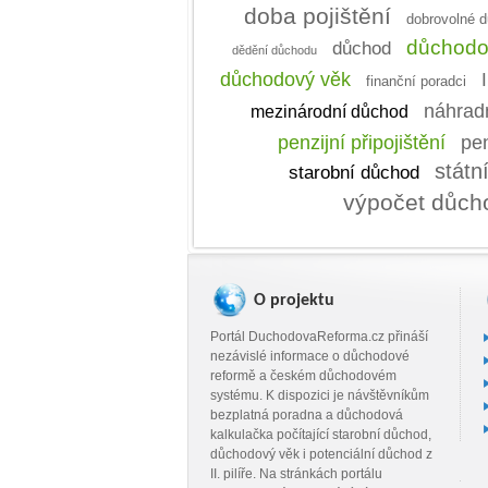
doba pojištění
dobrovolné d
důchodo
důchod
dědění důchodu
důchodový věk
I
finanční poradci
náhradn
mezinárodní důchod
penzijní připojištění
pen
státn
starobní důchod
výpočet důch
O projektu
Portál DuchodovaReforma.cz přináší
nezávislé informace o důchodové
reformě a českém důchodovém
systému. K dispozici je návštěvníkům
bezplatná poradna a důchodová
kalkulačka počítající starobní důchod,
důchodový věk i potenciální důchod z
II. pilíře. Na stránkách portálu