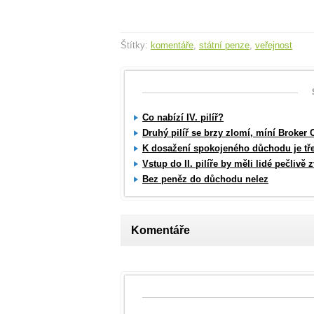
Štítky:
komentáře
,
státní penze
,
veřejnost
Co nabízí IV. pilíř?
Druhý pilíř se brzy zlomí, míní Broker 
K dosažení spokojeného důchodu je třeb
Vstup do II. pilíře by měli lidé pečlivě 
Bez peněz do důchodu nelez
Komentáře