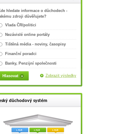
de hledate informace o důchodech -
akému zdroji důvěřujete?
Vlada ČR/politici
Nezávislé online portály
Tištěná média - noviny, časopisy
Finanční poradci
Banky, Penzijní společnosti
Zobrazit výsledky
eský důchodový systém