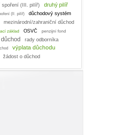
poření (III. pilíř)
druhý pilíř
důchodový systém
ení (II. pilíř)
mezinárodní/zahraniční důchod
OSVČ
ací základ
penzijní fond
 důchod
rady odborníka
výplata důchodu
chod
žádost o důchod