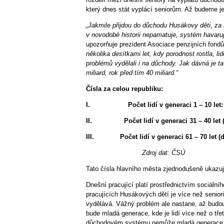
který dnes stát vyplácí seniorům. Až budeme j
„Jakmile přijdou do důchodu Husákovy děti, za 
v novodobé historii nepamatuje, systém havaruj
upozorňuje prezident Asociace penzijních fond
několika desítkami let, kdy porodnost rostla, l
problémů vydělali i na důchody. Jak dávná je ta
miliard, rok před tím 40 miliard.“
Čísla za celou republiku:
I.
Počet lidí v generaci 1 
II.
Počet lidí v generaci 31 – 40 le
III.
Počet lidí v generaci 61 – 70 let
Zdroj dat: ČSÚ
Tato čísla hlavního města zjednodušeně ukazu
Dnešní pracující platí prostřednictvím sociálníh
pracujících Husákových dětí je více než seniorů
vydělává. Vážný problém ale nastane, až budo
bude mladá generace, kde je lidí více než o tře
důchodovém systému nemůže mladá generace H