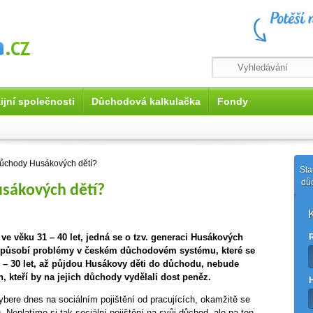
ijní společnosti
Důchodová kalkulačka
Fondy
ůchody Husákových dětí?
Sta
dů
sákových dětí?
í ve věku 31 – 40 let, jedná se o tzv. generaci Husákových
e způsobí problémy v českém důchodovém systému, které se
 – 30 let, až půjdou Husákovy děti do důchodu, nebude
h, kteří by na jejich důchody vydělali dost peněz.
bere dnes na sociálním pojištění od pracujících, okamžitě se
 Neplatíme si tak sociální pojištění na svůj důchod, ale na ten,