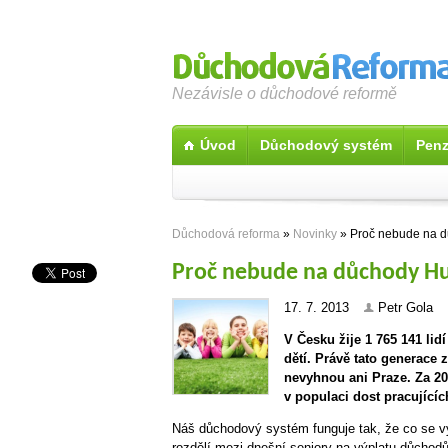
Nezávisle o důchodové reformě
Úvod
Důchodový systém
Penz
Důchodová reforma
»
Novinky
» Proč nebude na d
Proč nebude na důchody Hu
17. 7. 2013
Petr Gola
V Česku žije 1 765 141 lid
dětí. Právě tato generac
nevyhnou ani Praze. Za 20
v populaci dost pracujícíc
Náš důchodový systém funguje tak, že co se vy
rozdělí mezi dnešní seniory na výplatu důchodů.