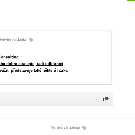
Související články
Consulting
a dobrá strategie, radí odborníci
zvážit, představuje také některá rizika
Nejvíce vás zajímá