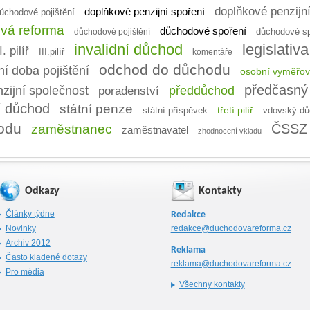
doplňkové penzijní s
doplňkové penzijní spoření
ůchodové pojištění
vá reforma
důchodové spoření
důchodové spoř
důchodové pojištění
invalidní důchod
legislativa
I. pilíř
III.pilíř
komentáře
odchod do důchodu
í doba pojištění
osobní vyměřov
předčasný
předdůchod
zijní společnost
poradenství
í důchod
státní penze
třetí pilíř
vdovský dů
státní příspěvek
odu
ČSSZ
zaměstnanec
zaměstnavatel
zhodnocení vkladu
Odkazy
Kontakty
Články týdne
Redakce
Novinky
redakce@duchodovareforma.cz
Archiv 2012
Reklama
Často kladené dotazy
reklama@duchodovareforma.cz
Pro média
Všechny kontakty