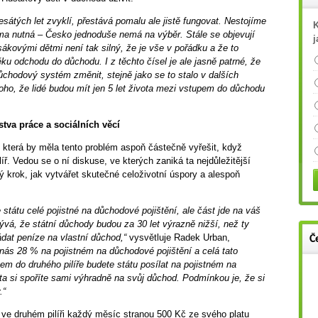
átých let zvyklí, přestává pomalu ale jistě fungovat. Nestojíme
K
rma nutná – Česko jednoduše nemá na výběr. Stále se objevují
j
usákovými dětmi není tak silný, že je vše v pořádku a že to
u odchodu do důchodu. I z těchto čísel je ale jasně patrné, že
chodový systém změnit, stejně jako se to stalo v dalších
oho, že lidé budou mít jen 5 let života mezi vstupem do důchodu
stva práce a sociálních věcí
 která by měla tento problém aspoň částečně vyřešit, když
líř. Vedou se o ní diskuse, ve kterých zaniká ta nejdůležitější
álný krok, jak vytvářet skutečné celoživotní úspory a alespoň
státu celé pojistné na důchodové pojištění, ale část jde na váš
vá, že státní důchody budou za 30 let výrazně nižší, než ty
ládat peníze na vlastní důchod,“
vysvětluje Radek Urban,
Č
 nás 28 % na pojistném na důchodové pojištění a celá tato
m do druhého pilíře budete státu posílat na pojistném na
nta si spoříte sami výhradně na svůj důchod. Podmínkou je, že si
.“
á ve druhém pilíři každý měsíc stranou 500 Kč ze svého platu