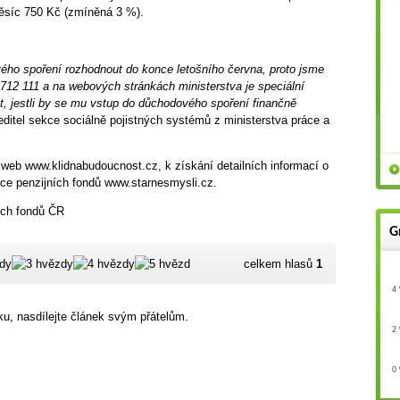
ěsíc 750 Kč (zmíněná 3 %).
vého spoření rozhodnout do konce letošního června, proto jsme
34 712 111 a na webových stránkách ministerstva je speciální
t, jestli by se mu vstup do důchodového spoření finančně
ředitel sekce sociálně pojistných systémů z ministerstva práce a
 web www.klidnabudoucnost.cz, k získání detailních informací o
e penzijních fondů www.starnesmysli.cz.
ích fondů ČR
G
celkem hlasů
1
4
u, nasdílejte článek svým přátelům.
2
0