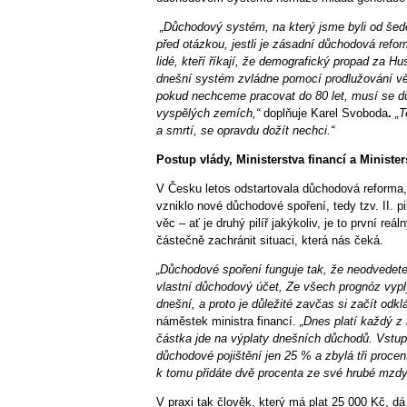
„Důchodový systém, na který jsme byli od šedes
před otázkou, jestli je zásadní důchodová refo
lidé, kteří říkají, že demografický propad za H
dnešní systém zvládne pomocí prodlužování věk
pokud nechceme pracovat do 80 let, musí se dů
vyspělých zemích,“
doplňuje Karel Svoboda
.
„T
a smrtí, se opravdu dožít nechci.“
Postup vlády, Ministerstva financí a Minister
V Česku letos odstartovala důchodová reforma,
vzniklo nové důchodové spoření, tedy tzv. II. pi
věc – ať je druhý pilíř jakýkoliv, je to první re
částečně zachránit situaci, která nás čeká.
„Důchodové spoření funguje tak, že neodvedete 
vlastní důchodový účet, Ze všech prognóz vyplý
dnešní, a proto je důležité zavčas si začít odk
náměstek ministra financí.
„Dnes platí každý z
částka jde na výplaty dnešních důchodů. Vstupe
důchodové pojištění jen 25 % a zbylá tři proce
k tomu přidáte dvě procenta ze své hrubé mzdy
V praxi tak člověk, který má plat 25 000 Kč, d