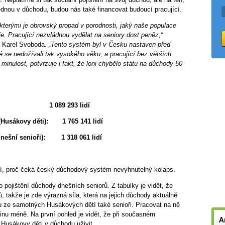
ednou v důchodu, budou nás také financovat budoucí pracující.
kterými je obrovský propad v porodnosti, jaký naše populace
e. Pracující nezvládnou vydělat na seniory dost peněz,“
ů Karel Svoboda
. „Tento systém byl v Česku nastaven před
idé se nedožívali tak vysokého věku, a pracující bez větších
 minulost, potvrzuje i fakt, že loni chybělo státu na důchody 50
– 10 let: 1 089 293 lidí
t (Husákovy děti): 1 765 141 lidí
 (dnešní senioři): 1 318 061 lidí
jí, proč čeká český důchodový systém nevyhnutelný kolaps.
o pojištění důchody dnešních seniorů. Z tabulky je vidět, že
, takže je zde výrazná síla, která na jejich důchody aktuálně
u ze samotných Husákových dětí také senioři. Pracovat na ně
tinu méně. Na první pohled je vidět, že při současném
A
usákovy děti v důchodu uživit.