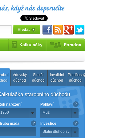
Kalkulačky
Poradna
robní
Vdovský
Sirotčí
Invalidní
Předčasný
chod
důchod
důchod
důchod
důchod
Kalkulačka starobního důchodu
?
Rok narození
Pohlaví
1950
Muž
?
?
Hrubá mzda
Investice
Státní dluhopisy