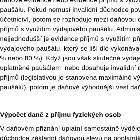
paušálu. Pokud nemusí invalidní důchodce po
účetnictví, potom se rozhoduje mezi daňovou e
příjmů s využitím výdajového paušálu. Adminis
nejjednodušší je evidence příjmů s využitím p
výdajového paušálu, který se liší dle vykonáva
% nebo 80 %). Když jsou však skutečné výdaje
uplatněné paušálem nebo dosahuje invalidní
příjmů (legislativou je stanovena maximálně 
paušálu), potom je daňově výhodnější vést da
Výpočet daně z příjmu fyzických osob
V daňovém přiznání uplatní samostatně výděle
důchodce základní daňovou slevu na poplatník