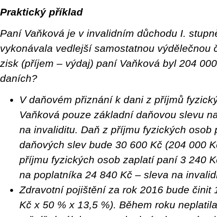
Praktický příklad
Paní Vaňková je v invalidním důchodu I. stupn
vykonávala vedlejší samostatnou výdělečnou č
zisk (příjem – výdaj) paní Vaňková byl 204 000 
daních?
V daňovém přiznání k dani z příjmů fyzick
Vaňková pouze základní daňovou slevu na
na invaliditu. Daň z příjmu fyzických osob
daňových slev bude 30 600 Kč (204 000 Kč
příjmu fyzických osob zaplatí paní 3 240 K
na poplatníka 24 840 Kč – sleva na invalid
Zdravotní pojištění za rok 2016 bude činit
Kč x 50 % x 13,5 %). Během roku neplatil