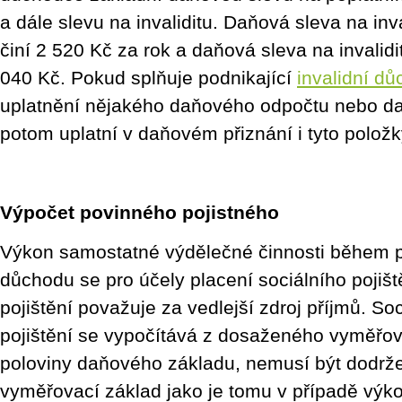
a dále slevu na invaliditu. Daňová sleva na inval
činí 2 520 Kč za rok a daňová sleva na invalidit
040 Kč. Pokud splňuje podnikající
invalidní d
uplatnění nějakého daňového odpočtu nebo dal
potom uplatní v daňovém přiznání i tyto položk
Výpočet povinného pojistného
Výkon samostatné výdělečné činnosti během po
důchodu se pro účely placení sociálního pojišt
pojištění považuje za vedlejší zdroj příjmů. Soc
pojištění se vypočítává z dosaženého vyměřova
poloviny daňového základu, nemusí být dodrž
vyměřovací základ jako je tomu v případě výk