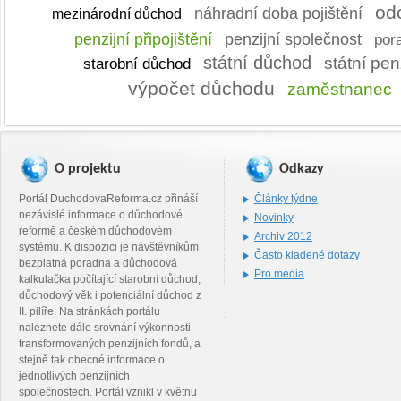
od
náhradní doba pojištění
mezinárodní důchod
penzijní připojištění
penzijní společnost
por
státní důchod
státní pe
starobní důchod
výpočet důchodu
zaměstnanec
O projektu
Odkazy
Portál DuchodovaReforma.cz přináší
Články týdne
nezávislé informace o důchodové
Novinky
reformě a českém důchodovém
Archiv 2012
systému. K dispozici je návštěvníkům
Často kladené dotazy
bezplatná poradna a důchodová
Pro média
kalkulačka počítající starobní důchod,
důchodový věk i potenciální důchod z
II. pilíře. Na stránkách portálu
naleznete dále srovnání výkonnosti
transformovaných penzijních fondů, a
stejně tak obecné informace o
jednotlivých penzijních
společnostech. Portál vznikl v květnu