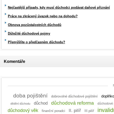
Nejčastější případy, kdy musí důchodci podávat daňové přiznání
Práce na zkrácený úvazek nebo na dohodu?
Obnova pozůstalostních důchodů
Důležité důchodové pojmy
Přemýšlíte o předčasném důchodu?
Komentáře
doba pojištění
doplňko
dobrovolné důchodové pojištění
důchodová reforma
důchod
dědění důchodu
důchodové p
invali
důchodový věk
II. pilíř
finanční poradci
III.pilíř