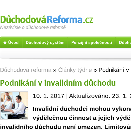
Nezávisle o důchodové reformě
Úvod
Důchodový systém
Penzijní společnosti
Důcho
Důchodová reforma
»
Články týdne
» Podnikání v 
Podnikání v invalidním důchodu
10. 1. 2017 | Aktualizováno: 23. 1.
Invalidní důchodci mohou vykon
výdělečnou činnost a jejich výd
invalidního důchodu není omezen. Limitován