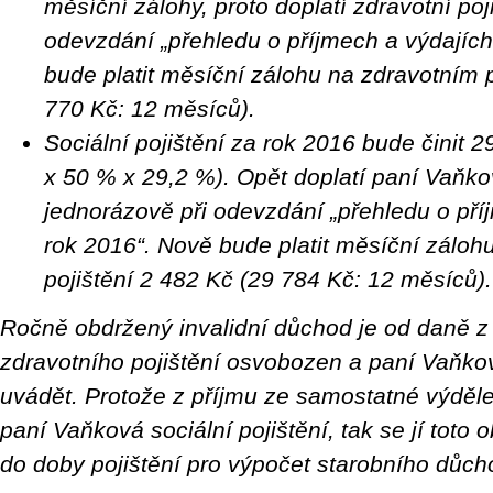
měsíční zálohy, proto doplatí zdravotní poj
odevzdání „přehledu o příjmech a výdajích
bude platit měsíční zálohu na zdravotním p
770 Kč: 12 měsíců).
Sociální pojištění za rok 2016 bude činit 
x 50 % x 29,2 %). Opět doplatí paní Vaňkov
jednorázově při odevzdání „přehledu o pří
rok 2016“. Nově bude platit měsíční záloh
pojištění 2 482 Kč (29 784 Kč: 12 měsíců).
Ročně obdržený invalidní důchod je od daně z 
zdravotního pojištění osvobozen a paní Vaňk
uvádět. Protože z příjmu ze samostatné výděleč
paní Vaňková sociální pojištění, tak se jí toto 
do doby pojištění pro výpočet starobního důch